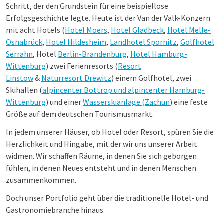
Schritt, der den Grundstein für eine beispiellose
Erfolgsgeschichte legte. Heute ist der Van der Valk-Konzern
mit acht Hotels (
Hotel Moers
,
Hotel Gladbeck
,
Hotel Melle-
Osnabrück
,
Hotel Hildesheim
,
Landhotel Spornitz
,
Golfhotel
Serrahn
, Hotel
Berlin-Brandenburg
,
Hotel Hamburg-
Wittenburg
) zwei Ferienresorts (
Resort
Linstow
&
Naturresort Drewitz
) einem Golfhotel, zwei
Skihallen (
alpincenter Bottrop und alpincenter Hamburg-
Wittenburg
) und einer
Wasserskianlage (Zachun
) eine feste
Größe auf dem deutschen Tourismusmarkt.
In jedem unserer Häuser, ob Hotel oder Resort, spüren Sie die
Herzlichkeit und Hingabe, mit der wir uns unserer Arbeit
widmen. Wir schaffen Räume, in denen Sie sich geborgen
fühlen, in denen Neues entsteht und in denen Menschen
zusammenkommen.
Doch unser Portfolio geht über die traditionelle Hotel- und
Gastronomiebranche hinaus.