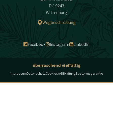
D-19243
Wittenburg
Wegbeschreibung
Facebook
Instagram
LinkedIn
überraschend vielfältig
Impressum
Datenschutz
Cookies
AGB
Haftung
Bestpreisgarantie