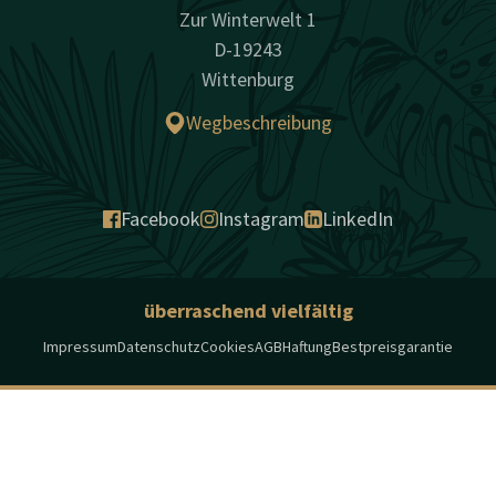
Zur Winterwelt 1
D-19243
Wittenburg
Wegbeschreibung
Facebook
Instagram
LinkedIn
überraschend vielfältig
Impressum
Datenschutz
Cookies
AGB
Haftung
Bestpreisgarantie