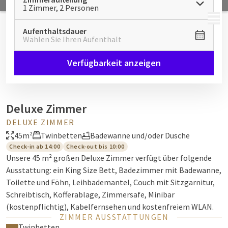
1 Zimmer, 2 Personen
MENÜ
Aufenthaltsdauer
Wählen Sie Ihren Aufenthalt
Verfügbarkeit anzeigen
Deluxe Zimmer
DELUXE ZIMMER
45m²
Twinbetten
Badewanne und/oder Dusche
Check-in ab 14:00
Check-out bis 10:00
Unsere 45 m² großen Deluxe Zimmer verfügt über folgende
Ausstattung: ein King Size Bett, Badezimmer mit Badewanne,
Toilette und Föhn, Leihbademantel, Couch mit Sitzgarnitur,
Schreibtisch, Kofferablage, Zimmersafe, Minibar
(kostenpflichtig), Kabelfernsehen und kostenfreiem WLAN.
ZIMMER AUSSTATTUNGEN
Twinbetten