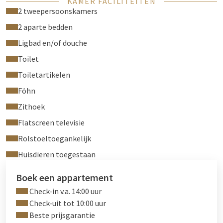
KAMER FACILITEITEN
Voor een reservering kunt u contact met ons opnemen via
2 tweepersoonskamers
telefoon +49 38852 234 0 of per e-mail via
2 aparte bedden
wittenburg@vandervalk.de
. Wij zien uw aanvraag graag
Ligbad en/of douche
tegemoet.
Toilet
Toiletartikelen
Föhn
Zithoek
Flatscreen televisie
Rolstoeltoegankelijk
Huisdieren toegestaan
Boek een appartement
Check-in v.a. 14:00 uur
Check-uit tot 10:00 uur
Beste prijsgarantie