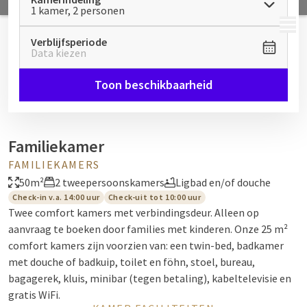
1 kamer, 2 personen
MENU
Verblijfsperiode
Data kiezen
Toon beschikbaarheid
Familiekamer
FAMILIEKAMERS
50m²
2 tweepersoonskamers
Ligbad en/of douche
Check-in v.a. 14:00 uur
Check-uit tot 10:00 uur
Twee comfort kamers met verbindingsdeur. Alleen op
aanvraag te boeken door families met kinderen. Onze 25 m²
comfort kamers zijn voorzien van: een twin-bed, badkamer
met douche of badkuip, toilet en föhn, stoel, bureau,
bagagerek, kluis, minibar (tegen betaling), kabeltelevisie en
gratis WiFi.