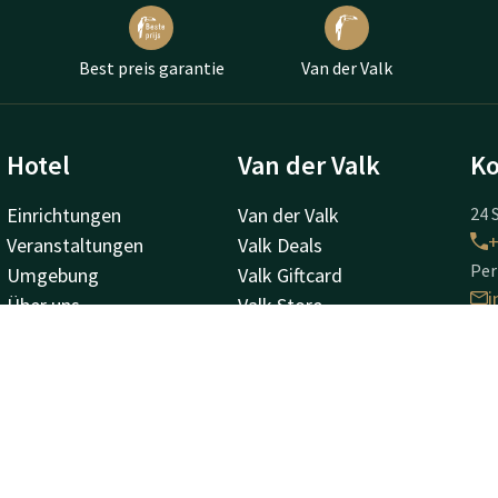
Best preis garantie
Van der Valk
Hotel
Van der Valk
Ko
Einrichtungen
Van der Valk
24 
+
Veranstaltungen
Valk Deals
Per
Umgebung
Valk Giftcard
i
Über uns
Valk Store
Valk Kids
Valk Business
Stellenangebote
Valk Life
Ho
Wi
Zur
D-
Wit