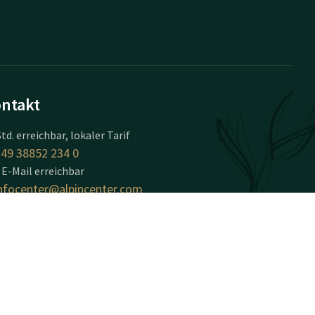
ntakt
Std. erreichbar, lokaler Tarif
49 38852 234 0
 E-Mail erreichbar
nfocenter@alpincenter.com
tel Hamburg-
ttenburg
 Winterwelt 1
19243
tenburg