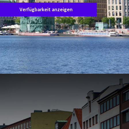
Verfügbarkeit anzeigen